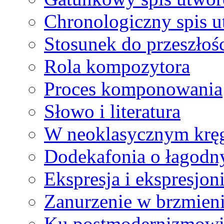
Chronologiczny spis 
Stosunek do przeszłoś
Rola kompozytora
Proces komponowania
Słowo i literatura
W neoklasycznym krę
Dodekafonia o łagodn
Ekspresja i ekspresjon
Zanurzenie w brzmien
Ku postmodernizmow