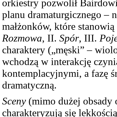
orkiestry pozwolił Bairdowi
planu dramaturgicznego – na
małżonków, które stanowią 
Rozmowa
, II.
Spór
, III.
Poj
charaktery („męski” – wiolo
wchodzą w interakcję czyni
kontemplacyjnymi, a fazę ś
dramatyczną.
Sceny
(mimo dużej obsady 
charakteryzują się lekkości