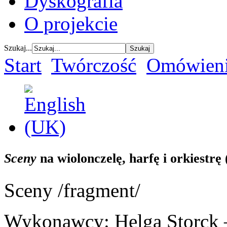
Dyskografia
O projekcie
Szukaj...
Start
Twórczość
Omówieni
Sceny
na wiolonczelę, harfę i orkiestrę
Sceny /fragment/
Wykonawcy: Helga Storck –