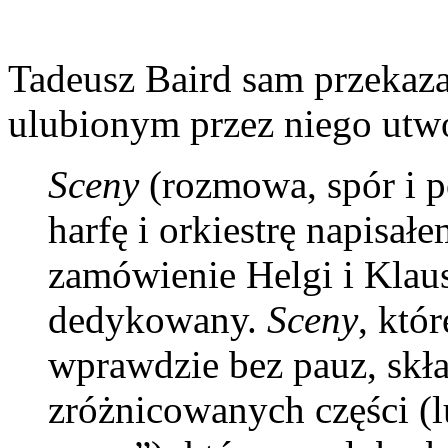
Tadeusz Baird sam przekaza
ulubionym przez niego utw
Sceny
(rozmowa, spór i p
harfę i orkiestrę napisał
zamówienie Helgi i Klaus
dedykowany.
Sceny
, któ
wprawdzie bez pauz, skład
zróżnicowanych części (l