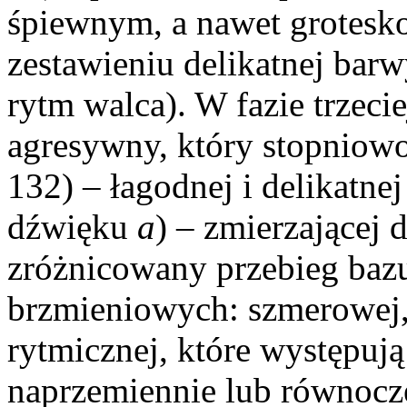
śpiewnym, a nawet grotes
zestawieniu delikatnej bar
rytm walca). W fazie trzeci
agresywny, który stopniowo 
132) – łagodnej i delikatne
dźwięku
a
) – zmierzającej 
zróżnicowany przebieg bazu
brzmieniowych: szmerowej,
rytmicznej, które występuj
naprzemiennie lub równocz