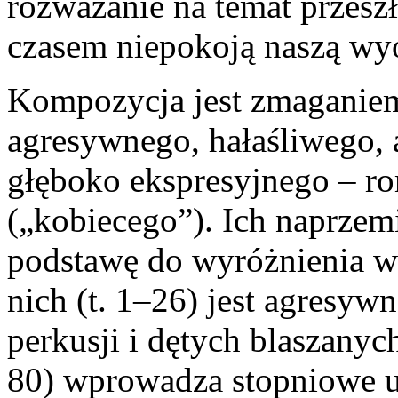
rozważanie na temat przesz
czasem niepokoją naszą wy
Kompozycja jest zmaganie
agresywnego, hałaśliwego, 
głęboko ekspresyjnego – r
(„kobiecego”). Ich naprze
podstawę do wyróżnienia w c
nich (t. 1–26) jest agresyw
perkusji i dętych blaszanyc
80) wprowadza stopniowe u