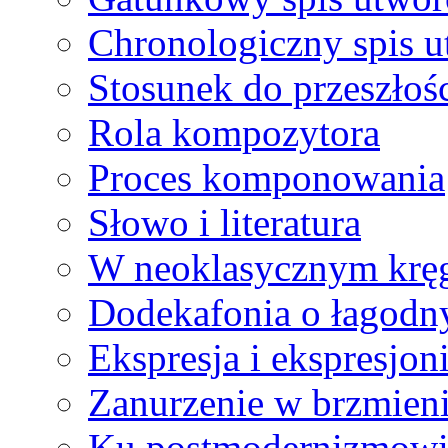
Chronologiczny spis 
Stosunek do przeszłoś
Rola kompozytora
Proces komponowania
Słowo i literatura
W neoklasycznym krę
Dodekafonia o łagodn
Ekspresja i ekspresjon
Zanurzenie w brzmien
Ku postmodernizmow