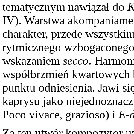
tematycznym nawiązał do
K
IV). Warstwa akompaniamen
charakter, przede wszystki
rytmicznego wzbogaconego
wskazaniem
secco
. Harmoni
współbrzmień kwartowych 
punktu odniesienia. Jawi s
kaprysu jako niejednoznac
Poco vivace, grazioso) i
E-
Za ten utwór kompozytor uz