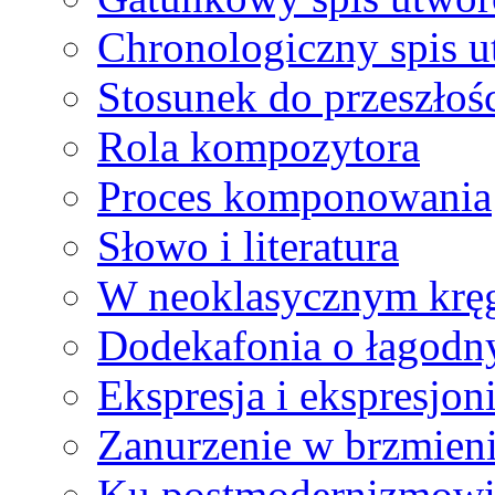
Chronologiczny spis 
Stosunek do przeszłoś
Rola kompozytora
Proces komponowania
Słowo i literatura
W neoklasycznym krę
Dodekafonia o łagodn
Ekspresja i ekspresjon
Zanurzenie w brzmien
Ku postmodernizmow